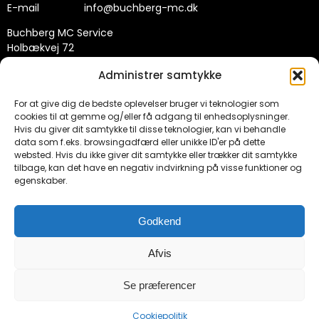
E-mail
info@buchberg-mc.dk
Buchberg MC Service
Holbækvej 72
4200 Slagelse
Administrer samtykke
For at give dig de bedste oplevelser bruger vi teknologier som
FINANSERING
cookies til at gemme og/eller få adgang til enhedsoplysninger.
Hvis du giver dit samtykke til disse teknologier, kan vi behandle
data som f.eks. browsingadfærd eller unikke ID'er på dette
Vi finanserer også dit køb med og uden udbetaling af ATV ,
websted. Hvis du ikke giver dit samtykke eller trækker dit samtykke
Motorcykler , Scooter og APE
tilbage, kan det have en negativ indvirkning på visse funktioner og
egenskaber.
Nu kan du få finanseret din værkstedsregning, ny hjelm og
beklædning, opbevaring, service, ombygning, service etc.,
rentefrit og uden gebyrer fra 199 kr. pr. måned.
Godkend
Afvis
SOCIALS
Se præferencer
Cookiepolitik