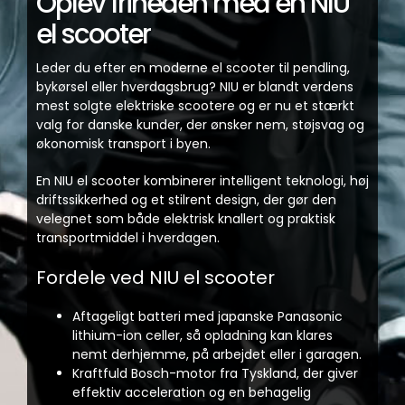
Oplev friheden med en NIU
el scooter
Leder du efter en moderne el scooter til pendling,
bykørsel eller hverdagsbrug? NIU er blandt verdens
mest solgte elektriske scootere og er nu et stærkt
valg for danske kunder, der ønsker nem, støjsvag og
økonomisk transport i byen.
En NIU el scooter kombinerer intelligent teknologi, høj
driftssikkerhed og et stilrent design, der gør den
velegnet som både elektrisk knallert og praktisk
transportmiddel i hverdagen.
Fordele ved NIU el scooter
Aftageligt batteri med japanske Panasonic
lithium-ion celler, så opladning kan klares
nemt derhjemme, på arbejdet eller i garagen.
Kraftfuld Bosch-motor fra Tyskland, der giver
effektiv acceleration og en behagelig