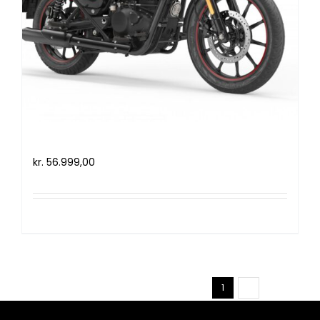
Royal Enfield Meteor 350 (2021)
kr.
56.999,00
Tilføj til kurv
Detaljer
1
2
Næste