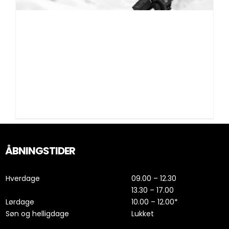
All inclusive
vinteropbevaring kr.
1995,- ekskl. materialer
All inclusive vinteropbevaring kr. 1995,- ekskl.
materialer Alle mærker [...]
ÅBNINGSTIDER
Hverdage
09.00 – 12.30
13.30 – 17.00
Lørdage
10.00 – 12.00*
Søn og helligdage
Lukket